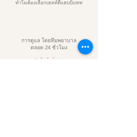
ทำไมต้องเลือกเฮลท์ตี้แฮบบิแทท
การดูแล โดยทีมพยาบาล
ตลอด 24 ชั่วโมง
วางแผนการดูแล สำหรับคนไข้แต่ละ
บุคคลโดยทีมแพทย์